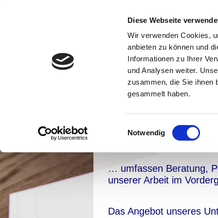
Diese Webseite verwende
Wir verwenden Cookies, um
anbieten zu können und di
Informationen zu Ihrer Ve
und Analysen weiter. Unse
zusammen, die Sie ihnen b
gesammelt haben.
E
Notwendig
i
Unsere Leistungen
...
n
w
… umfassen Beratung, Pla
i
unserer Arbeit im Vorderg
l
l
i
Das Angebot unseres Un