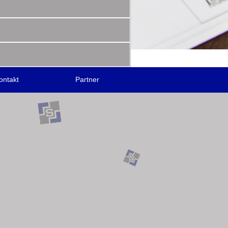
soliden Partner.
ontakt
Partner
enhaus bis hin zur