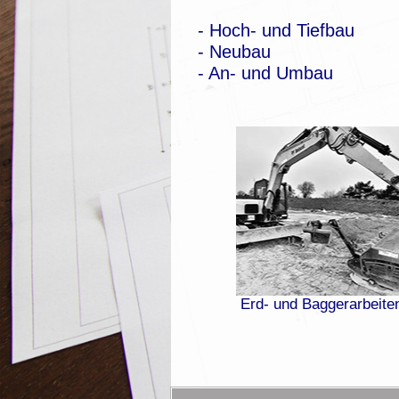
g
u
- Hoch- und Tiefbau
n
- Neubau
g
- An- und Umbau
s
a
u
s
w
a
h
l
Erd- und Baggerarbeite