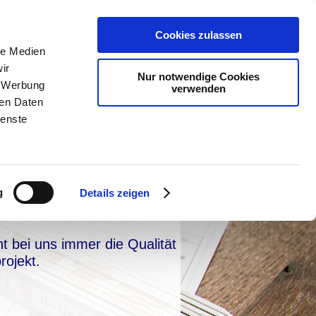
Home
Leistungen
Cookies zulassen
Referenzen
le Medien
Unser Team
ir
Nur notwendige Cookies
Kontakt
, Werbung
verwenden
Partner
ren Daten
ienste
g
Details zeigen
 bei uns immer die Qualität
rojekt.